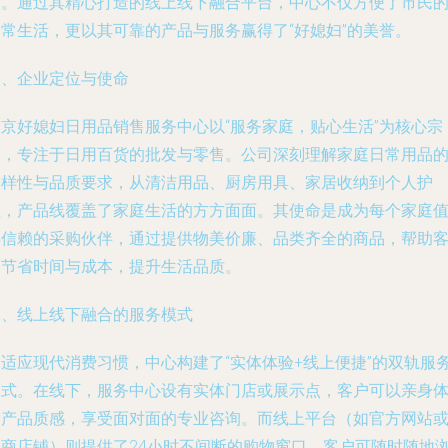
构。通过其精心打造的线上线下融合平台，中心不仅方便了市民
日常生活，更以其可靠的产品与服务赢得了“好媳妇”的美誉。
一、企业定位与使命
南京好媳妇日用品销售服务中心以“服务家庭，贴心生活”为核心宗
旨，专注于日用百货的批发与零售。公司深刻理解家庭日常用品
多样性与品质要求，从清洁用品、厨房用具、家居收纳到个人护
理，产品线覆盖了家庭生活的方方面面。其使命是成为每个家庭
得信赖的采购伙伴，通过提供物美价廉、品类齐全的商品，帮助
户节省时间与成本，提升生活品质。
二、线上线下融合的服务模式
为适应现代消费习惯，中心构建了“实体体验+线上便捷”的双轨服
模式。在线下，服务中心设有实体门店或展示点，客户可以亲身
验产品质感，享受面对面的专业咨询。而线上平台（如官方网站
电商店铺）则提供了24小时不间断的购物窗口，客户可随时随地