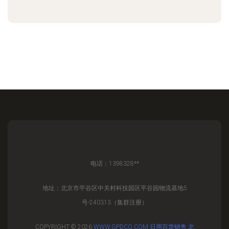
电话：1398328**
地址：北京市平谷区中关村科技园区平谷园物流基地5
号-240313（集群注册）
COPYRIGHT © 2026
WWW.GPDCQ.COM
日用百货销售
北