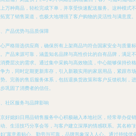
览上万种商品，轻松完成下单，并享受快速配送服务。这种模式
仅拓宽了销售渠道，也极大地增强了客户购物的灵活性与满意度
三、产品优势与品质保障
中心严格筛选供应商，确保所有上架商品均符合国家安全与质量
准。产品来源可靠，涵盖知名品牌与高性价比的自有品牌，满足
同消费层次的需求。通过集中采购与高效物流，中心能够保持价
竞争力，同时定期更新库存，引入新颖实用的家居用品，紧跟市
趋势。完善的售后服务体系，包括退换货政策和客户反馈机制，
一步巩固了消费者的信任。
四、社区服务与品牌影响
南京好媳妇日用品销售服务中心积极融入本地社区，经常举办促
活动、生活技巧分享会等，与客户建立深厚的情感联系。其名称“
媳妇”寓意着贴心、勤劳与可靠，品牌形象深入人心。通过持续优