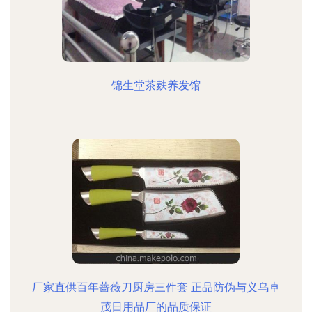
锦生堂茶麸养发馆
厂家直供百年蔷薇刀厨房三件套 正品防伪与义乌卓
茂日用品厂的品质保证